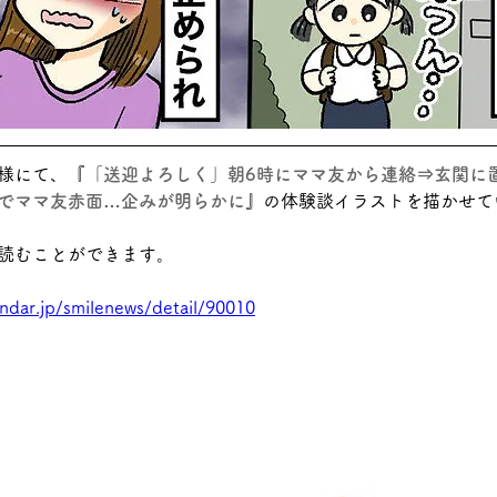
様にて、『
「送迎よろしく」朝6時にママ友から連絡⇒玄関に
でママ友赤面…企みが明らかに
』の体験談イラストを描かせて
読むことができます。
ndar.jp/smilenews/detail/90010