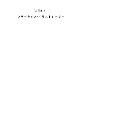
ホッター
福岡在住
フリーランス/イラストレーター
医療事務員として働き、
2016年からイラストやコラムのお仕事と
並行してイラストレーターとしての活動
を開始しました。
その後、2019年に独立。WEBのイラスト
カット、PRマンガの制作や、iPadによる
手書きPOPのコラムやメイキング動画を
撮影しています。
趣味は、登山とシマエナガグッズ収集
イラスト制作には主にipPadPro、CLIP
STUDIO PAINTを使用しています。