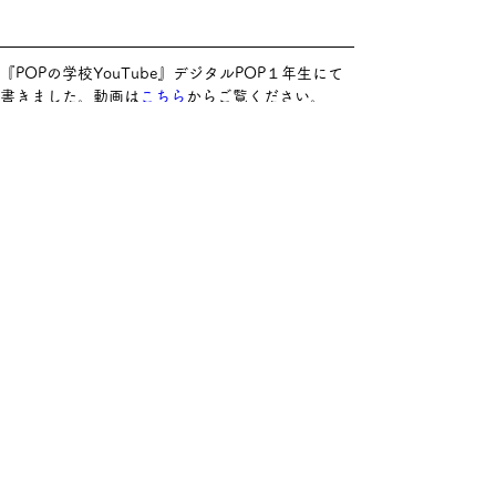
『
POP
の学校
YouTube
』デジタル
POP
１年生にて
書きました。動画は
こちら
からご覧ください。
(2023.4.19)
Previous
Next
プライバシーポリシー
🄫2023 イラスト制作とPOPのホッター