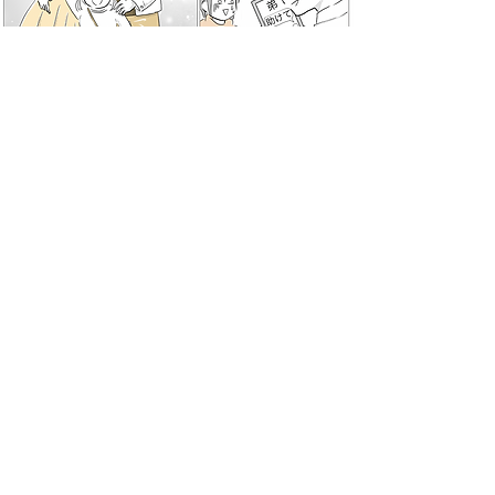
ママスタセレクト様にて作画を3点担当いたしまし
た。(2023.3.16)
＜同居と介護の強要？＞義実家の建て替え計画。
完成すると……え、私たちの部屋がある？【後編
まんが】